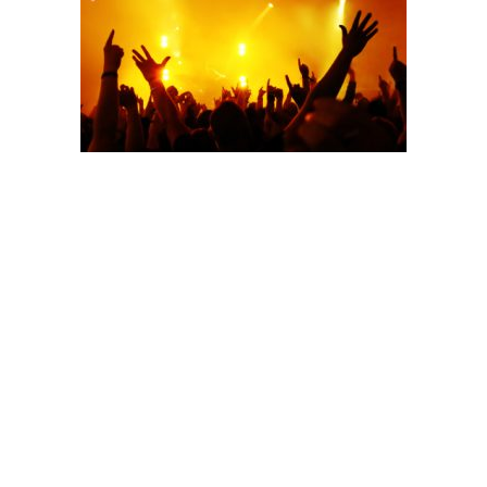
Als DJ aus Oldenburg besteht meine Kunst darin,
zwischen allen üblichen Partystücken, die Perle von
Musikstücken ans Licht zu zaubern. Die Stücke, welche
man seit einer Ewigkeit nicht mehr gehört hat, aber
trotzdem bei jedem bekannt und beliebt sind.
Was sind meine Schwerpunkte?
Ich fühle mich in fast allen Genres zu Hause, ein
besonderer Schwerpunkt liegt hierbei auf
handgemachter Musik, beziehungsweise Rock und